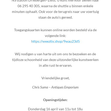
NS station Driebergen–Zeist. U kunt hiervoor bellen naar
06 295 40 305, waarna de shuttle u binnen enkele
minuten ophaalt. Ook voor de terugreis naar uw voertuig
staan de auto’s gereed.
Toegangskaarten kunnen online worden besteld via de
volgende link:
https://weeztix.shop/9wau23d5
Wij nodigen u van harte uit om ons te bezoeken en de
tijdloze schoonheid van deze uitzonderlijke kunstwerken
in alle rust te ervaren.
Vriendelijke groet,
Chris Suma – Antiques Emporium
Openingstijden:
Donderdag 16 april van 11u tot 18u