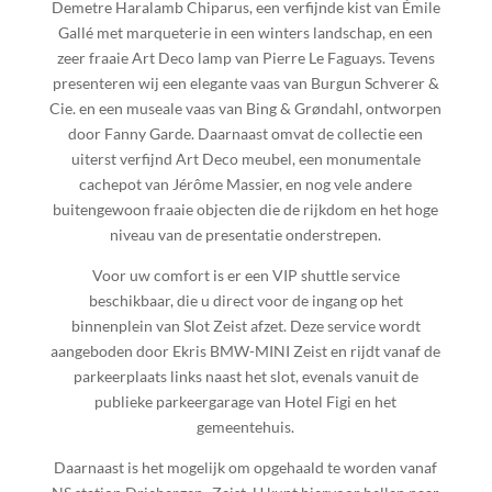
Demetre Haralamb Chiparus, een verfijnde kist van Émile
Gallé met marqueterie in een winters landschap, en een
zeer fraaie Art Deco lamp van Pierre Le Faguays. Tevens
presenteren wij een elegante vaas van Burgun Schverer &
Cie. en een museale vaas van Bing & Grøndahl, ontworpen
door Fanny Garde. Daarnaast omvat de collectie een
uiterst verfijnd Art Deco meubel, een monumentale
cachepot van Jérôme Massier, en nog vele andere
buitengewoon fraaie objecten die de rijkdom en het hoge
niveau van de presentatie onderstrepen.
Voor uw comfort is er een VIP shuttle service
beschikbaar, die u direct voor de ingang op het
binnenplein van Slot Zeist afzet. Deze service wordt
aangeboden door Ekris BMW-MINI Zeist en rijdt vanaf de
parkeerplaats links naast het slot, evenals vanuit de
publieke parkeergarage van Hotel Figi en het
gemeentehuis.
Daarnaast is het mogelijk om opgehaald te worden vanaf