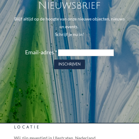
Nieuwsbrief
Blijf altijd op de hoogte van onze nieuwe objecten, nieuws
en events.
Schrijf je nu in!
Email-adres
*
LOCATIE
Wij zijn gevestigd in Ulestraten, Nederland.