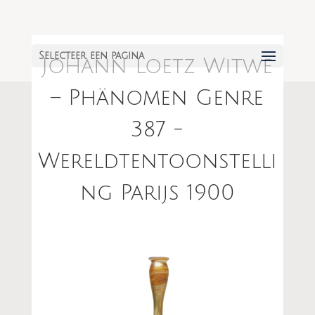
Selecteer een pagina
Johann Loetz Witwe
– Phänomen Genre
387 -
Wereldtentoonstelli
ng Parijs 1900