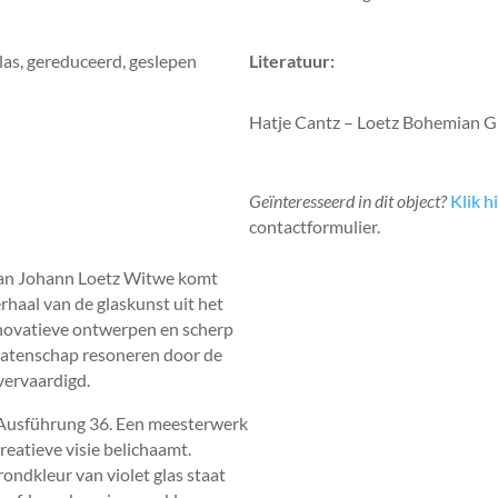
as, gereduceerd, geslepen
Literatuur:
Hatje Cantz – Loetz Bohemian Gl
Geïnteresseerd in dit object?
Klik h
contactformulier.
van Johann Loetz Witwe komt
erhaal van de glaskunst uit het
nnovatieve ontwerpen en scherp
alatenschap resoneren door de
 vervaardigd.
e Ausführung 36. Een meesterwerk
reatieve visie belichaamt.
ondkleur van violet glas staat