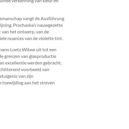
urfde verkenning van kleur en
k vakmanschap vangt de Ausführung
fijning. Prochaska’s nauwgezette
ct van het ontwerp, van de
le nuances van de violette tint.
hann Loetz Witwe uit tot een
 de grenzen van glasproductie
n excellentie werden gebracht.
schitterend voorbeeld van
etuigenis van zijn
 toewijding aan het streven