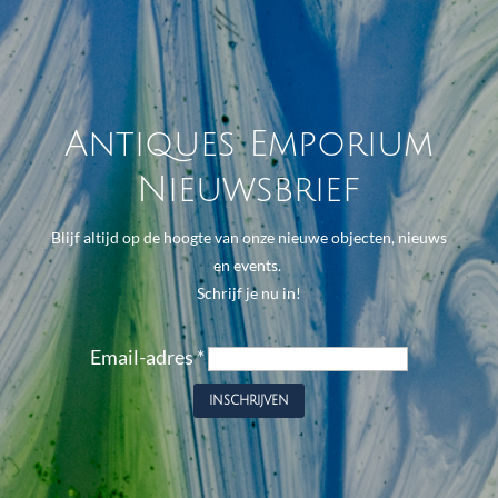
Antiques Emporium
Nieuwsbrief
Blijf altijd op de hoogte van onze nieuwe objecten, nieuws
en events.
Schrijf je nu in!
Email-adres
*