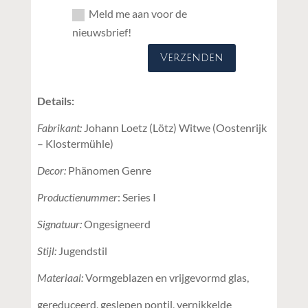
Meld me aan voor de
nieuwsbrief!
Verzenden
Details:
Fabrikant:
Johann Loetz (Lötz) Witwe (Oostenrijk
– Klostermühle)
Decor:
Phänomen Genre
Productienummer
: Series I
Signatuur:
Ongesigneerd
Stijl:
Jugendstil
Materiaal:
Vormgeblazen en vrijgevormd glas,
gereduceerd, geslepen pontil, vernikkelde