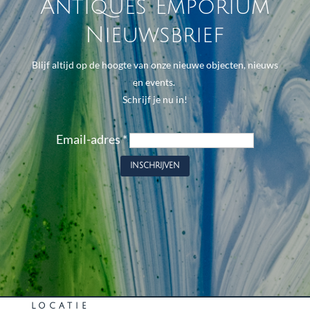
Antiques Emporium
Nieuwsbrief
Blijf altijd op de hoogte van onze nieuwe objecten, nieuws
en events.
Schrijf je nu in!
Email-adres
*
LOCATIE