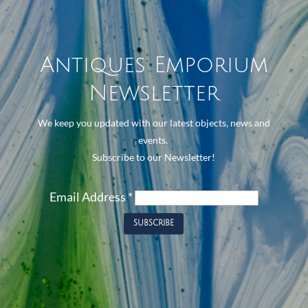
Antiques Emporium
Newsletter
We keep you updated with our latest objects, news and
events.
Subscribe to our Newsletter!
Email Address
*