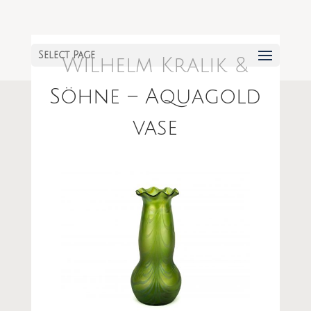
Select Page
Wilhelm Kralik &
Söhne – Aquagold
vase