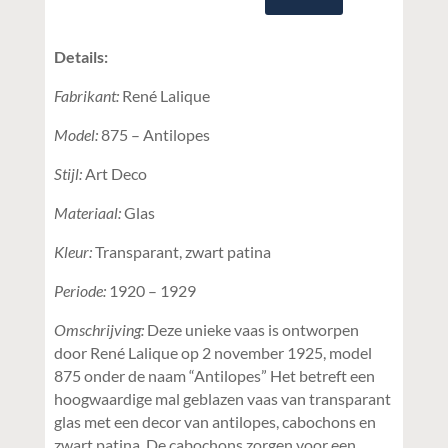
Details:
Fabrikant:
René Lalique
Model:
875 – Antilopes
Stijl:
Art Deco
Materiaal:
Glas
Kleur:
Transparant, zwart patina
Periode:
1920 – 1929
Omschrijving:
Deze unieke vaas is ontworpen
door René Lalique op 2 november 1925, model
875 onder de naam “Antilopes” Het betreft een
hoogwaardige mal geblazen vaas van transparant
glas met een decor van antilopes, cabochons en
zwart patina. De cabochons zorgen voor een