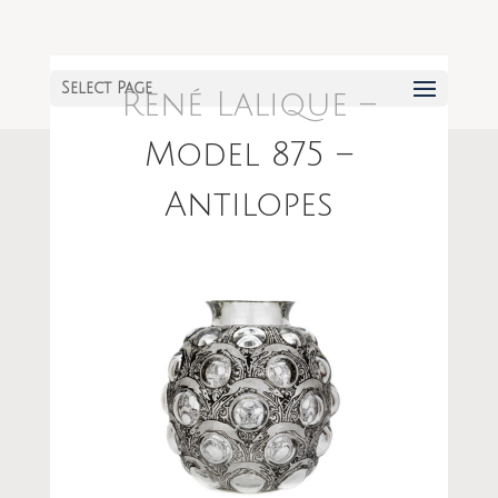
Select Page
René Lalique –
Model 875 –
Antilopes